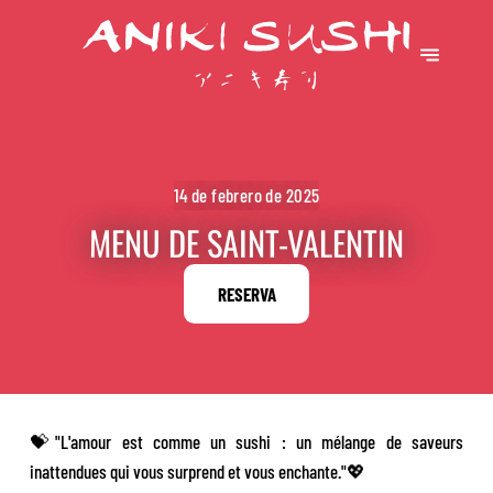
14 de febrero de 2025
MENU DE SAINT-VALENTIN
RESERVA
💝"L'amour est comme un sushi : un mélange de saveurs
inattendues qui vous surprend et vous enchante."💖