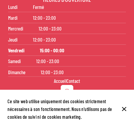
Lundi
Fermé
Mardi
12:00 - 23:00
Mercredi
12:00 - 23:00
Jeudi
12:00 - 23:00
Vendredi
15:00 - 00:00
Samedi
12:00 - 23:00
Dimanche
12:00 - 23:00
Accueil
Contact
Ce site web utilise uniquement des cookies strictement
nécessaires à son fonctionnement. Nous n'utilisons pas de
© Aniki Sushi 2026
cookies de suivi ni de cookies marketing.
Mentions légales
Protection des données
Paramètres des cookies
Créé par CentralApp
Connexion