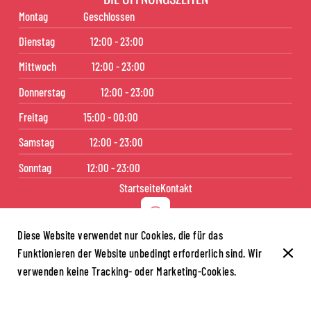
Montag
Geschlossen
Dienstag
12:00 - 23:00
Mittwoch
12:00 - 23:00
Donnerstag
12:00 - 23:00
Freitag
15:00 - 00:00
Samstag
12:00 - 23:00
Sonntag
12:00 - 23:00
Startseite
Kontakt
Diese Website verwendet nur Cookies, die für das
Funktionieren der Website unbedingt erforderlich sind. Wir
© Aniki Sushi 2026
verwenden keine Tracking- oder Marketing-Cookies.
Rechtlicher Hinweis
Datenschutz
Cookie-Einstellungen
Erstellt von CentralApp
Anmeldung