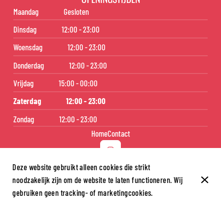
Maandag
Gesloten
Dinsdag
12:00 - 23:00
Woensdag
12:00 - 23:00
Donderdag
12:00 - 23:00
Vrijdag
15:00 - 00:00
Zaterdag
12:00 - 23:00
Zondag
12:00 - 23:00
Home
Contact
Deze website gebruikt alleen cookies die strikt
noodzakelijk zijn om de website te laten functioneren. Wij
© Aniki Sushi 2026
gebruiken geen tracking- of marketingcookies.
Legal notice
Gegevensbeschermingsbeleid
Cookie-instellingen
Gemaakt door CentralApp
Log in